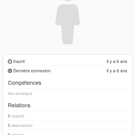
Inscrit
il y a 6 ans
Dernière connexion
il y a 6 ans
Compétences
Non renseigné
Relations
0
collectif
0
abonnement
0
abonné