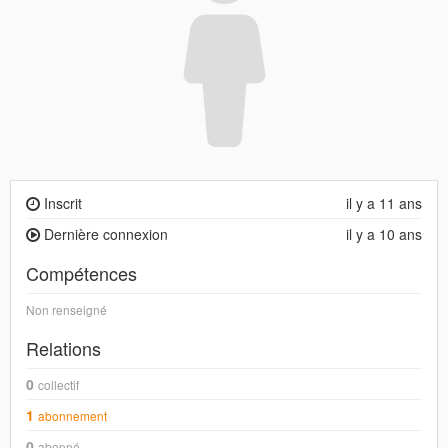
Inscrit
il y a 11 ans
Dernière connexion
il y a 10 ans
Compétences
Non renseigné
Relations
0
collectif
1
abonnement
0
abonné