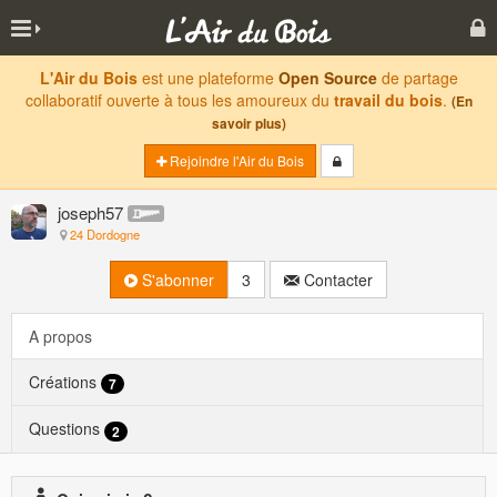
L'Air du Bois
est une plateforme
Open Source
de partage
collaboratif ouverte à tous les amoureux du
travail du bois
.
(En
savoir plus)
Rejoindre l'Air du Bois
joseph57
24 Dordogne
S'abonner
3
Contacter
A propos
Créations
7
Questions
2