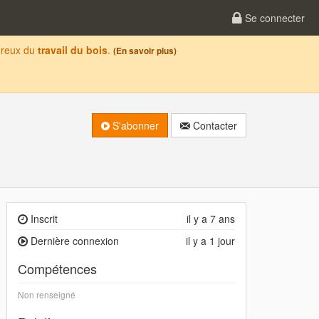
Se connecter
oureux du
travail du bois
.
(En savoir plus)
S'abonner
Contacter
Inscrit
il y a 7 ans
Dernière connexion
il y a 1 jour
Compétences
Non renseigné