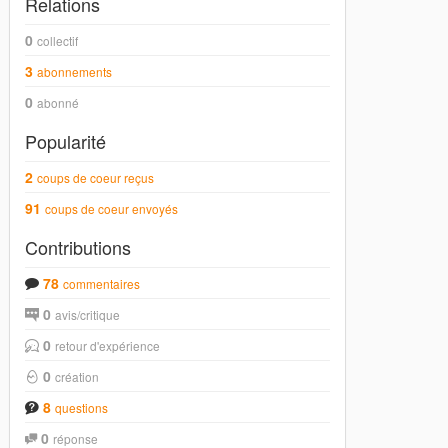
Relations
0
collectif
3
abonnements
0
abonné
Popularité
2
coups de coeur reçus
91
coups de coeur envoyés
Contributions
78
commentaires
0
avis/critique
0
retour d'expérience
0
création
8
questions
0
réponse