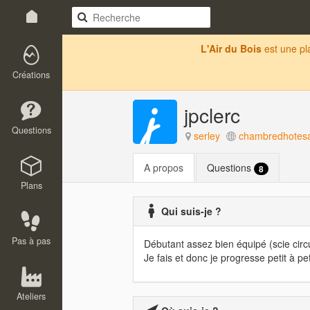
L'Air du Bois
est une p
Créations
jpclerc
Questions
serley
chambredhotesa
A propos
Questions
8
Plans
Qui suis-je ?
Pas à pas
Débutant assez bien équipé (scie circ
Je fais et donc je progresse petit à pe
Ateliers