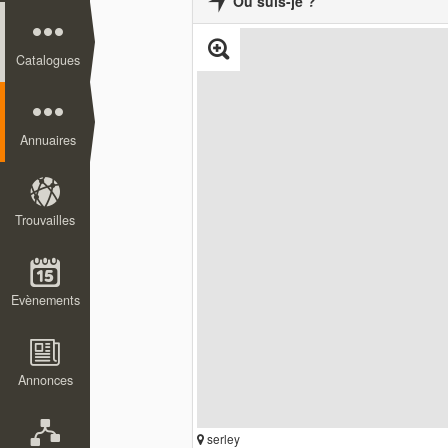
Où suis-je ?
Catalogues
Annuaires
Trouvailles
Evènements
Annonces
serley