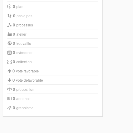
0
plan
0
pas à pas
0
processus
0
atelier
0
trouvaille
0
evènement
0
collection
0
vote favorable
0
vote défavorable
0
proposition
0
annonce
0
graphisme