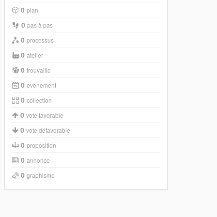
0
plan
0
pas à pas
0
processus
0
atelier
0
trouvaille
0
evènement
0
collection
0
vote favorable
0
vote défavorable
0
proposition
0
annonce
0
graphisme