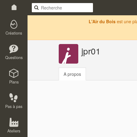
L'Air du Bois
est une p
Créations
jpr01
Questions
A propos
Plans
Pas à pas
Ateliers