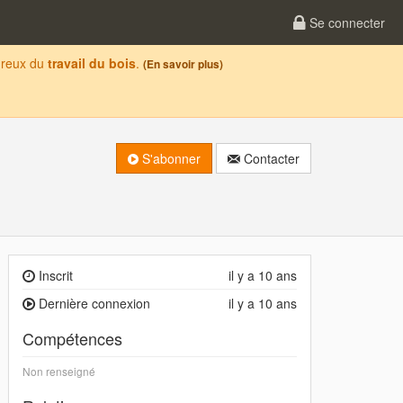
Se connecter
oureux du
travail du bois
.
(En savoir plus)
S'abonner
Contacter
Inscrit
il y a 10 ans
Dernière connexion
il y a 10 ans
Compétences
Non renseigné