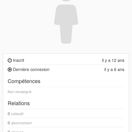
Inscrit
il y a 12 ans
Dernière connexion
il y a 6 ans
Compétences
Non renseigné
Relations
0
collectif
0
abonnement
0
abonné