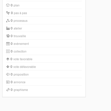
0
plan
0
pas à pas
0
processus
0
atelier
0
trouvaille
0
evènement
0
collection
0
vote favorable
0
vote défavorable
0
proposition
0
annonce
0
graphisme