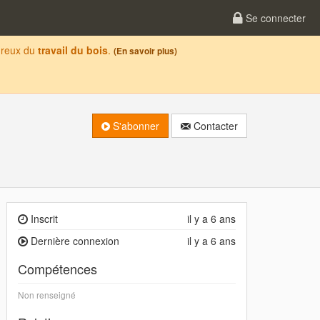
Se connecter
oureux du
travail du bois
.
(En savoir plus)
S'abonner
Contacter
Inscrit
il y a 6 ans
Dernière connexion
il y a 6 ans
Compétences
Non renseigné