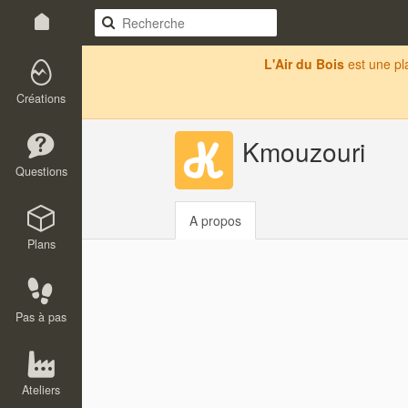
L'Air du Bois
est une p
Créations
Kmouzouri
Questions
A propos
Plans
Pas à pas
Ateliers