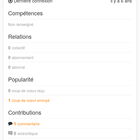
Dernière connexion
il y a 6 ans
Compétences
Non renseigné
Relations
0
collectif
0
abonnement
0
abonné
Popularité
0
coup de coeur reçu
1
coup de coeur envoyé
Contributions
1
commentaire
0
avis/critique