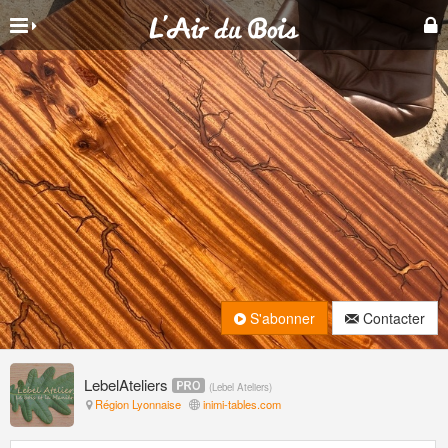
S'abonner
Contacter
LebelAteliers
(
Lebel Ateliers
)
Région Lyonnaise
inimi-tables.com