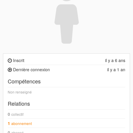
Inscrit
il y a 6 ans
Dernière connexion
il y a 1 an
Compétences
Non renseigné
Relations
0
collectif
1
abonnement
0
abonné