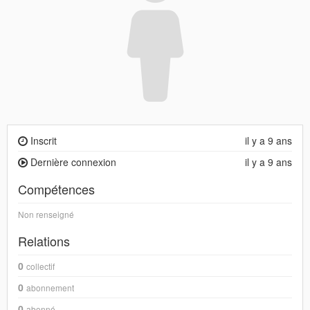
Inscrit
il y a 9 ans
Dernière connexion
il y a 9 ans
Compétences
Non renseigné
Relations
0
collectif
0
abonnement
0
abonné