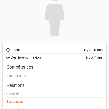
Inscrit
il y a 10 ans
Dernière connexion
il y a 7 ans
Compétences
Non renseigné
Relations
0
collectif
1
abonnement
0
abonné