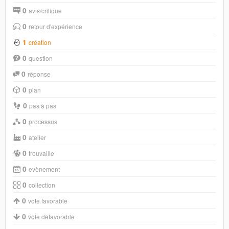
0
avis/critique
0
retour d'expérience
1
création
0
question
0
réponse
0
plan
0
pas à pas
0
processus
0
atelier
0
trouvaille
0
evènement
0
collection
0
vote favorable
0
vote défavorable