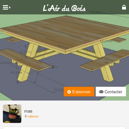
S'abonner
Contacter
mas
valence