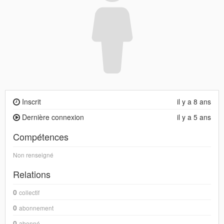
Inscrit
il y a 8 ans
Dernière connexion
il y a 5 ans
Compétences
Non renseigné
Relations
0
collectif
0
abonnement
0
abonné