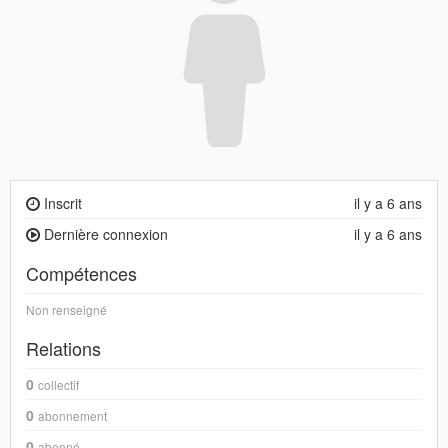
Inscrit
il y a 6 ans
Dernière connexion
il y a 6 ans
Compétences
Non renseigné
Relations
0
collectif
0
abonnement
0
abonné