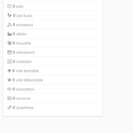
0
plan
0
pas à pas
0
processus
0
atelier
0
trouvaille
0
evènement
0
collection
0
vote favorable
0
vote défavorable
0
proposition
0
annonce
0
graphisme