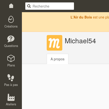
L'Air du Bois
est une p
Créations
Michael54
Questions
A propos
Plans
Pas à pas
Ateliers