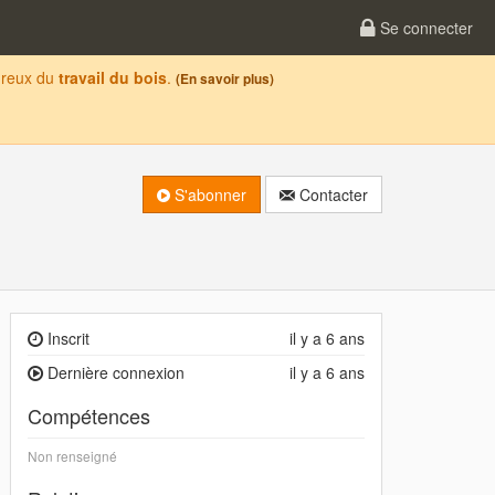
Se connecter
oureux du
travail du bois
.
(En savoir plus)
S'abonner
Contacter
Inscrit
il y a 6 ans
Dernière connexion
il y a 6 ans
Compétences
Non renseigné