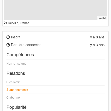
Leaflet
Guerville, France
Inscrit
il y a 8 ans
Dernière connexion
il y a 3 ans
Compétences
Non renseigné
Relations
0
collectif
4
abonnements
0
abonné
Popularité