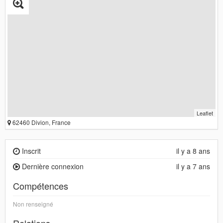
Leaflet
62460 Divion, France
Inscrit
il y a 8 ans
Dernière connexion
il y a 7 ans
Compétences
Non renseigné