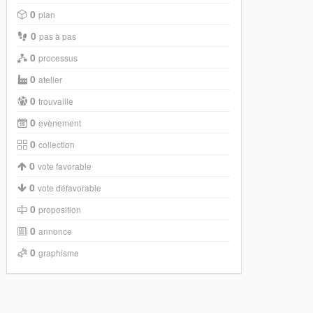
0
plan
0
pas à pas
0
processus
0
atelier
0
trouvaille
0
evènement
0
collection
0
vote favorable
0
vote défavorable
0
proposition
0
annonce
0
graphisme