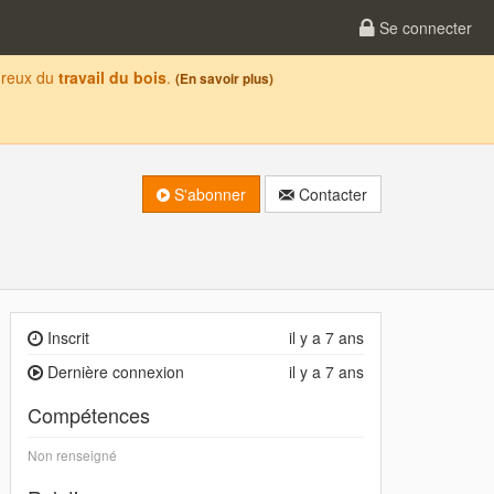
Se connecter
oureux du
travail du bois
.
(En savoir plus)
S'abonner
Contacter
Inscrit
il y a 7 ans
Dernière connexion
il y a 7 ans
Compétences
Non renseigné