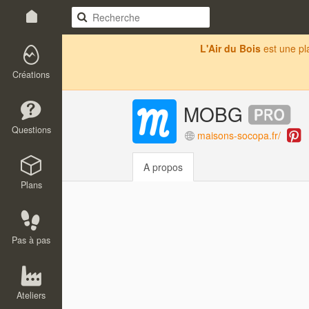
L'Air du Bois
est une p
Créations
MOBG
Questions
maisons-socopa.fr/
A propos
Plans
Pas à pas
Ateliers