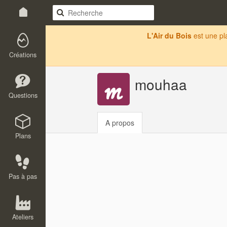
L'Air du Bois
est une p
Créations
mouhaa
Questions
A propos
Plans
Pas à pas
Ateliers