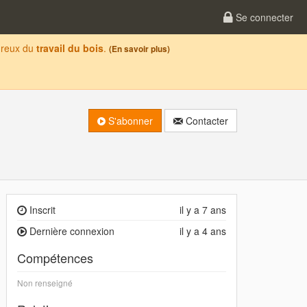
Se connecter
oureux du
travail du bois
.
(En savoir plus)
S'abonner
Contacter
Inscrit
il y a 7 ans
Dernière connexion
il y a 4 ans
Compétences
Non renseigné