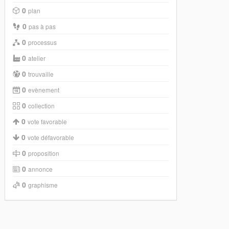
0
plan
0
pas à pas
0
processus
0
atelier
0
trouvaille
0
evènement
0
collection
0
vote favorable
0
vote défavorable
0
proposition
0
annonce
0
graphisme