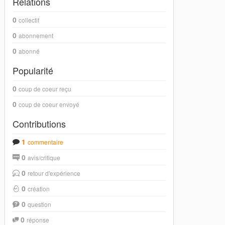
Relations
0
collectif
0
abonnement
0
abonné
Popularité
0
coup de coeur reçu
0
coup de coeur envoyé
Contributions
1
commentaire
0
avis/critique
0
retour d'expérience
0
création
0
question
0
réponse