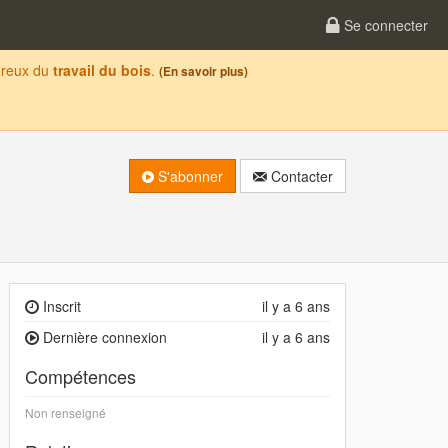
Se connecter
oureux du
travail du bois
.
(En savoir plus)
S'abonner
Contacter
Inscrit
il y a 6 ans
Dernière connexion
il y a 6 ans
Compétences
Non renseigné