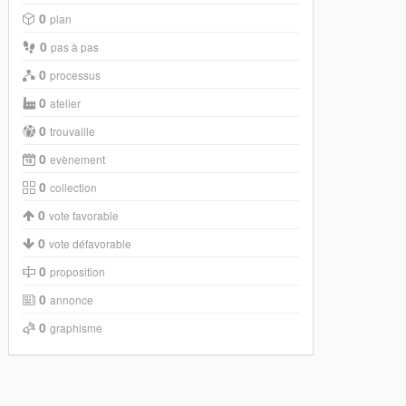
0
plan
0
pas à pas
0
processus
0
atelier
0
trouvaille
0
evènement
0
collection
0
vote favorable
0
vote défavorable
0
proposition
0
annonce
0
graphisme