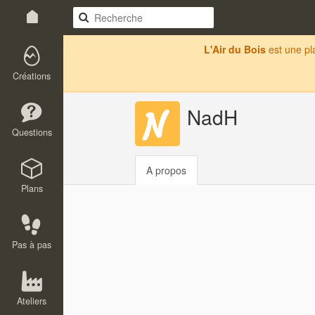
L'Air du Bois
est une p
Créations
NadH
Questions
A propos
Plans
Pas à pas
Ateliers