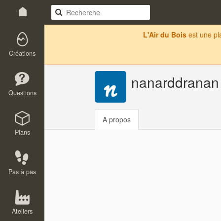
L'Air du Bois
est une p
Créations
nanarddranan
Questions
A propos
Plans
Pas à pas
Ateliers