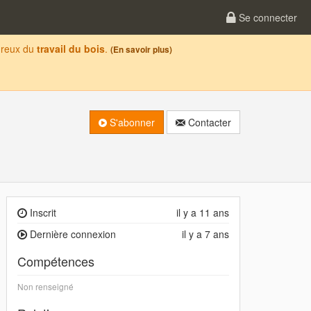
Se connecter
oureux du
travail du bois
.
(En savoir plus)
S'abonner
Contacter
Inscrit
il y a 11 ans
Dernière connexion
il y a 7 ans
Compétences
Non renseigné