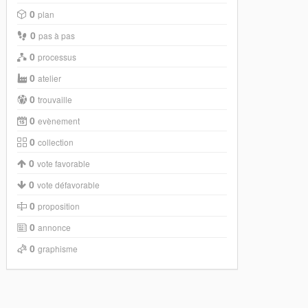
0
plan
0
pas à pas
0
processus
0
atelier
0
trouvaille
0
evènement
0
collection
0
vote favorable
0
vote défavorable
0
proposition
0
annonce
0
graphisme