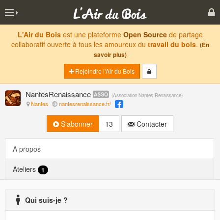
L'Air du Bois
est une plateforme
Open Source
de partage
collaboratif ouverte à tous les amoureux du
travail du bois
.
(En
savoir plus)
Rejoindre l'Air du Bois
NantesRenaissance
(
Association Nantes Renaissance
)
Nantes
nantesrenaissance.fr/
S'abonner
13
Contacter
A propos
Ateliers
1
Qui suis-je ?