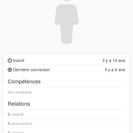
Inscrit
il y a 10 ans
Dernière connexion
il y a 6 ans
Compétences
Non renseigné
Relations
0
collectif
0
abonnement
0
abonné