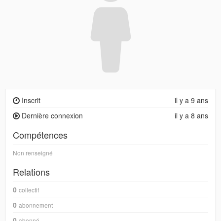
Inscrit
il y a 9 ans
Dernière connexion
il y a 8 ans
Compétences
Non renseigné
Relations
0
collectif
0
abonnement
0
abonné