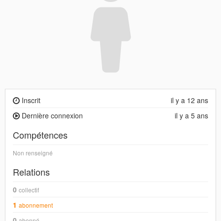
Inscrit
il y a 12 ans
Dernière connexion
il y a 5 ans
Compétences
Non renseigné
Relations
0
collectif
1
abonnement
0
abonné