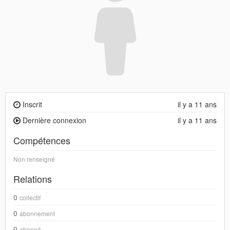
Inscrit
il y a 11 ans
Dernière connexion
il y a 11 ans
Compétences
Non renseigné
Relations
0
collectif
0
abonnement
0
abonné