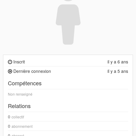
Inscrit
il y a 6 ans
Dernière connexion
il y a 5 ans
Compétences
Non renseigné
Relations
0
collectif
0
abonnement
0
abonné