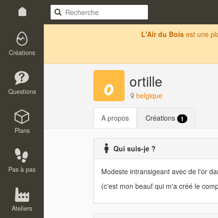
L'Air du Bois
est une p
Créations
ortille
Questions
belgique
A propos
Créations
1
Plans
Qui suis-je ?
Pas à pas
Modeste intransigeant avec de l'or da
(c'est mon beauf qui m'a créé le comp
Ateliers