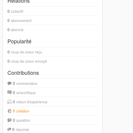
Relations
0
collectif
0
abonnement
0
abonné
Popularité
0
coup de coeur reçu
0
coup de coeur envoyé
Contributions
0
commentaire
0
avis/critique
0
retour d'expérience
1
création
0
question
0
réponse