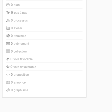
0
plan
0
pas à pas
0
processus
0
atelier
0
trouvaille
0
evènement
0
collection
0
vote favorable
0
vote défavorable
0
proposition
0
annonce
0
graphisme