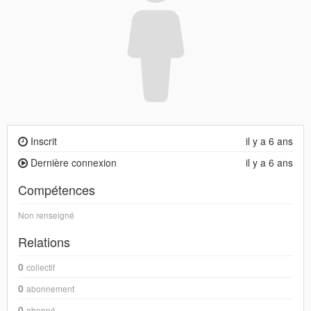
Inscrit
il y a 6 ans
Dernière connexion
il y a 6 ans
Compétences
Non renseigné
Relations
0
collectif
0
abonnement
0
abonné