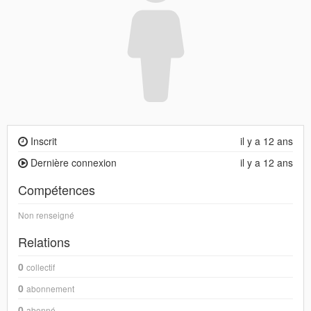
Inscrit
il y a 12 ans
Dernière connexion
il y a 12 ans
Compétences
Non renseigné
Relations
0
collectif
0
abonnement
0
abonné