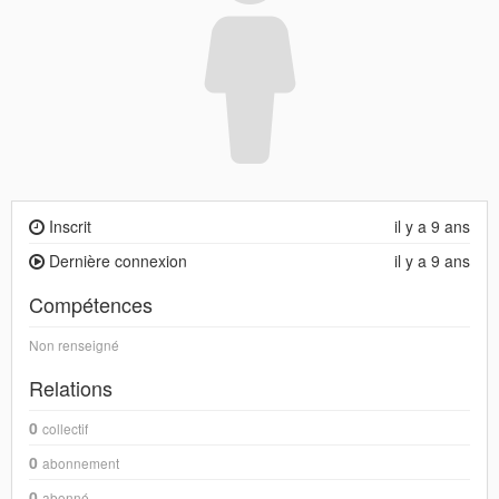
Inscrit
il y a 9 ans
Dernière connexion
il y a 9 ans
Compétences
Non renseigné
Relations
0
collectif
0
abonnement
0
abonné