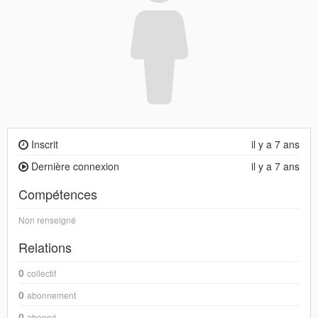
Inscrit
il y a 7 ans
Dernière connexion
il y a 7 ans
Compétences
Non renseigné
Relations
0
collectif
0
abonnement
0
abonné