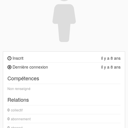
Inscrit
il y a 8 ans
Dernière connexion
il y a 8 ans
Compétences
Non renseigné
Relations
0
collectif
0
abonnement
0
abonné