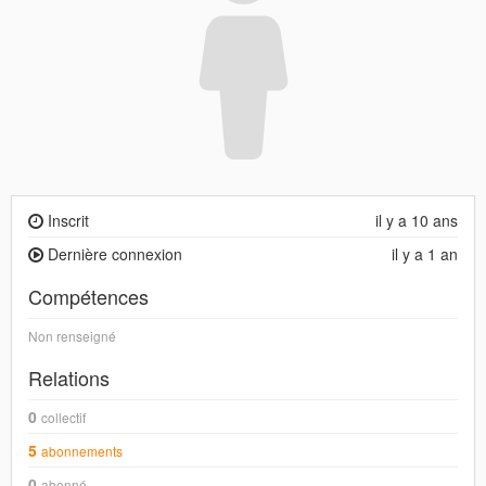
Inscrit
il y a 10 ans
Dernière connexion
il y a 1 an
Compétences
Non renseigné
Relations
0
collectif
5
abonnements
0
abonné