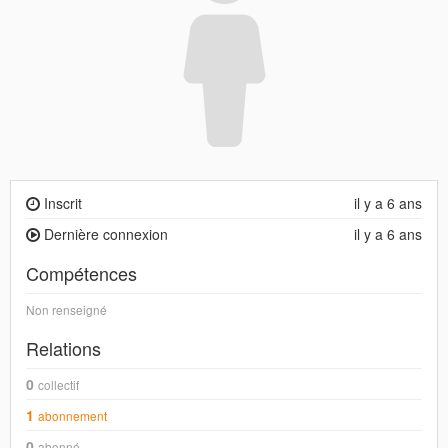
Inscrit
il y a 6 ans
Dernière connexion
il y a 6 ans
Compétences
Non renseigné
Relations
0
collectif
1
abonnement
0
abonné