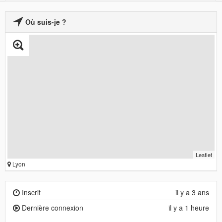
Où suis-je ?
Leaflet
Lyon
Inscrit
il y a 3 ans
Dernière connexion
il y a 1 heure