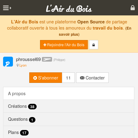
L'Air du Bois
est une plateforme
Open Source
de partage
collaboratif ouverte à tous les amoureux du
travail du bois
.
(En
savoir plus)
Rejoindre l'Air du Bois
phroussel69
(
Philippe
)
Lyon
S'abonner
11
Contacter
A propos
Créations
38
Questions
1
Plans
17