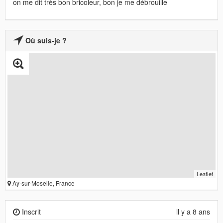
on me dit très bon bricoleur, bon je me débrouille
Où suis-je ?
Leaflet
Ay-sur-Moselle, France
Inscrit
il y a 8 ans