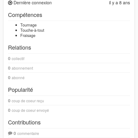
Dernière connexion
il y a 8 ans
Compétences
Tournage
Touche-à-tout
Fraisage
Relations
0
collectif
0
abonnement
0
abonné
Popularité
0
coup de coeur reçu
0
coup de coeur envoyé
Contributions
0
commentaire