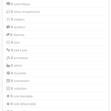
0
avis/critique
0
retour d'expérience
0
création
0
question
0
réponse
0
plan
0
pas à pas
0
processus
0
atelier
0
trouvaille
0
evènement
0
collection
0
vote favorable
0
vote défavorable