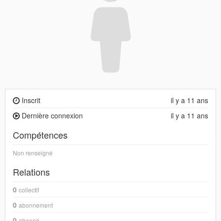
Inscrit
il y a 11 ans
Dernière connexion
il y a 11 ans
Compétences
Non renseigné
Relations
0
collectif
0
abonnement
0
abonné