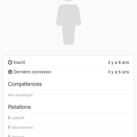
Inscrit
il y a 8 ans
Dernière connexion
il y a 6 ans
Compétences
Non renseigné
Relations
0
collectif
0
abonnement
0
abonné