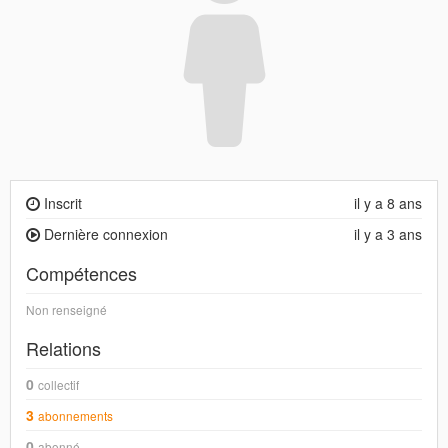
Inscrit
il y a 8 ans
Dernière connexion
il y a 3 ans
Compétences
Non renseigné
Relations
0
collectif
3
abonnements
0
abonné