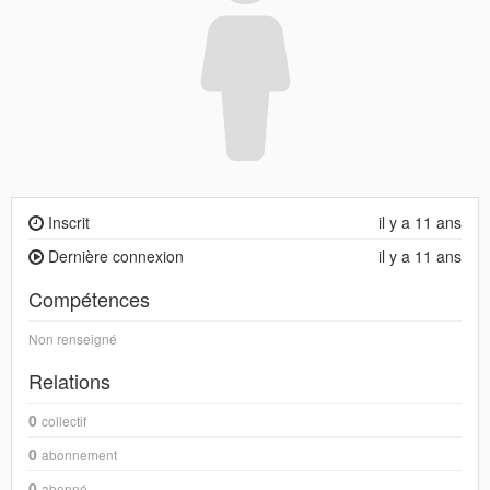
Inscrit
il y a 11 ans
Dernière connexion
il y a 11 ans
Compétences
Non renseigné
Relations
0
collectif
0
abonnement
0
abonné