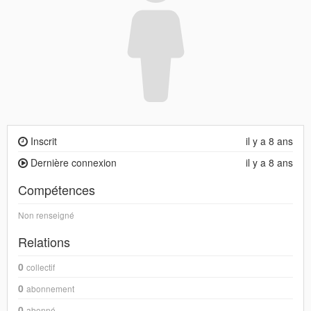
Inscrit
il y a 8 ans
Dernière connexion
il y a 8 ans
Compétences
Non renseigné
Relations
0
collectif
0
abonnement
0
abonné