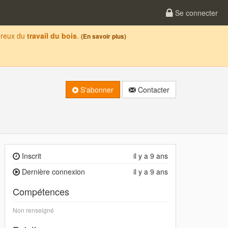
Se connecter
oureux du
travail du bois
.
(En savoir plus)
S'abonner
Contacter
Inscrit
il y a 9 ans
Dernière connexion
il y a 9 ans
Compétences
Non renseigné