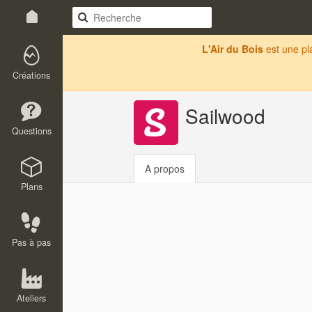
L'Air du Bois
est une p
Créations
Sailwood
Questions
A propos
Plans
Pas à pas
Ateliers