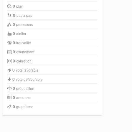
0
plan
0
pas à pas
0
processus
0
atelier
0
trouvaille
0
evènement
0
collection
0
vote favorable
0
vote défavorable
0
proposition
0
annonce
0
graphisme