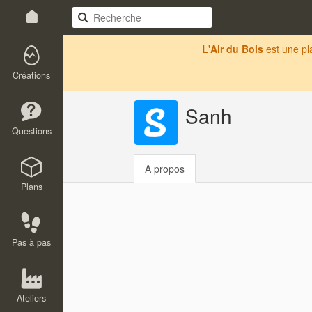
L'Air du Bois
est une p
Créations
Sanh
Questions
A propos
Plans
Pas à pas
Ateliers