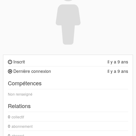
Inscrit
il y a 9 ans
Dernière connexion
il y a 9 ans
Compétences
Non renseigné
Relations
0
collectif
0
abonnement
0
abonné