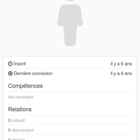
Inscrit
il y a 6 ans
Dernière connexion
il y a 6 ans
Compétences
Non renseigné
Relations
0
collectif
0
abonnement
0
abonné