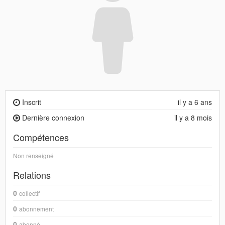
Inscrit
il y a 6 ans
Dernière connexion
il y a 8 mois
Compétences
Non renseigné
Relations
0
collectif
0
abonnement
0
abonné