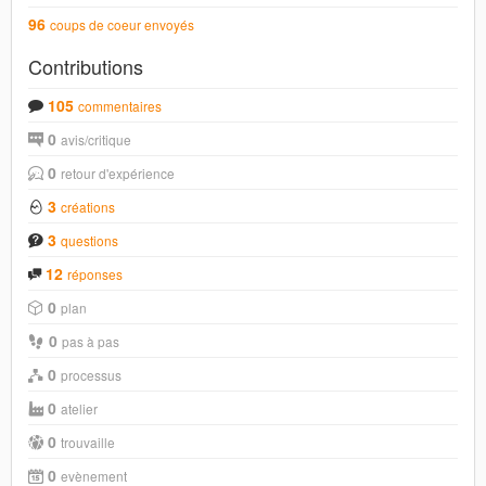
96
coups de coeur envoyés
Contributions
105
commentaires
0
avis/critique
0
retour d'expérience
3
créations
3
questions
12
réponses
0
plan
0
pas à pas
0
processus
0
atelier
0
trouvaille
0
evènement