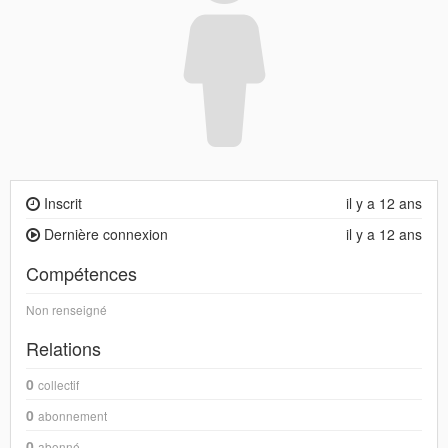
Inscrit
il y a 12 ans
Dernière connexion
il y a 12 ans
Compétences
Non renseigné
Relations
0
collectif
0
abonnement
0
abonné