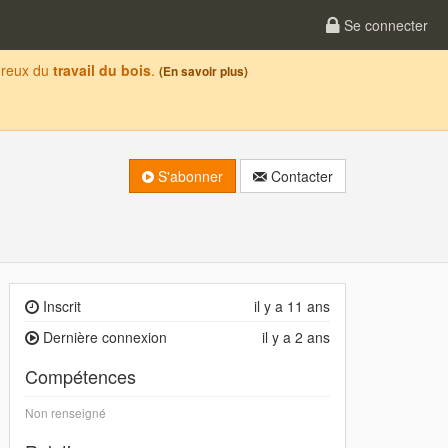
Se connecter
oureux du
travail du bois
.
(En savoir plus)
S'abonner
Contacter
Inscrit
il y a 11 ans
Dernière connexion
il y a 2 ans
Compétences
Non renseigné