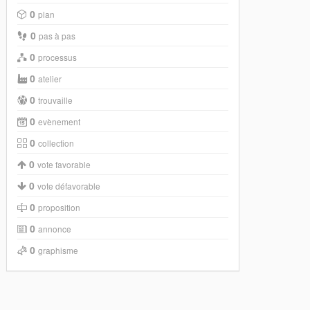
0
plan
0
pas à pas
0
processus
0
atelier
0
trouvaille
0
evènement
0
collection
0
vote favorable
0
vote défavorable
0
proposition
0
annonce
0
graphisme