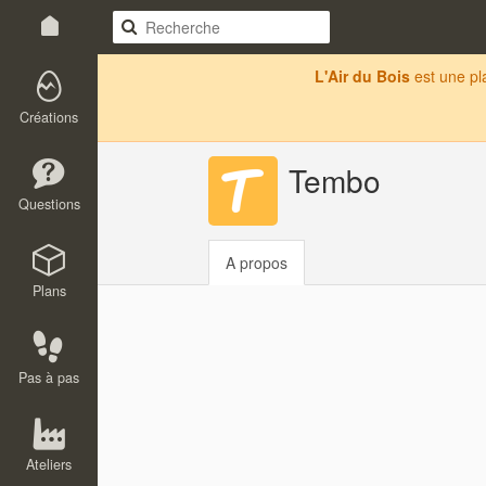
L'Air du Bois
est une p
Créations
Tembo
Questions
A propos
Plans
Pas à pas
Ateliers